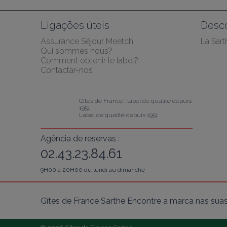
Ligações úteis
Desco
Assurance Séjour Meetch
La Sart
Qui sommes nous?
Comment obtenir le label?
Contactar-nos
Gîtes de France : label de qualité depuis 
1951
Label de qualité depuis 1951
Agência de reservas :
02.43.23.84.61
9H00 à 20H00 du lundi au dimanche
Gîtes de France Sarthe Encontre a marca nas suas