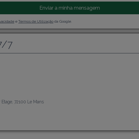
Enviar a minha mensagem
ivacidade
e
Termos de Utilização
da Google.
7/7
r Etage, 72100 Le Mans