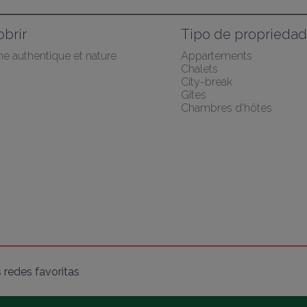
brir
Tipo de proprieda
he authentique et nature
Appartements
Chalets
City-break
Gîtes
Chambres d'hôtes
 redes favoritas