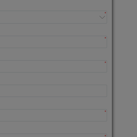
*
*
*
*
*