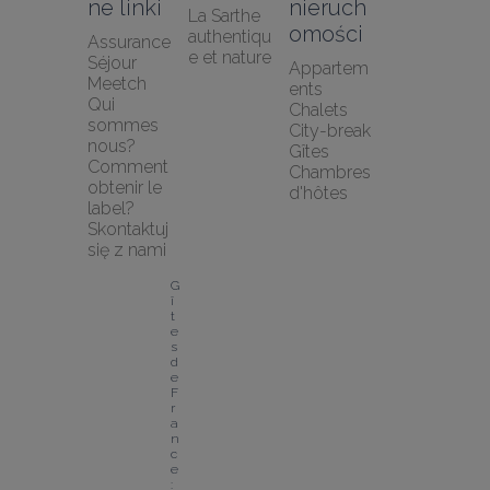
ne linki
nieruch
La Sarthe 
omości
authentiqu
Assurance 
e et nature
Séjour 
Appartem
Meetch
ents
Qui 
Chalets
sommes 
City-break
nous?
Gîtes
Comment 
Chambres 
obtenir le 
d'hôtes
label?
Skontaktuj 
się z nami
G
î
t
e
s 
d
e 
F
r
a
n
c
e 
: 