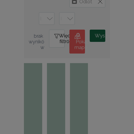
Więcej
0
Wyszukiwanie
brak 
filtrów
wynikó
Pokaż
w
mapę