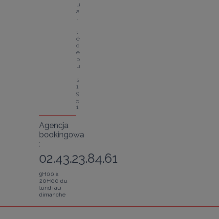
u
a
l
i
t
é 
d
e
p
u
i
s 
1
9
5
1
Agencja
bookingowa
:
02.43.23.84.61
9H00 à
20H00 du
lundi au
dimanche