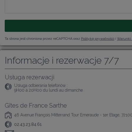
Ta strona jest chroniona przez reCAPTCHA oraz
Politykę prywatności
i
Warunki 
Informacje i rezerwacje 7/7
Usługa rezerwacji
Usługa odbierania telefonów :
9H00 à 20H00 du lundi au dimanche
Gîtes de France Sarthe
46 Avenue François Mitterrand Tour Emeraude - 1er Etage, 7210
02.43.23.84.61