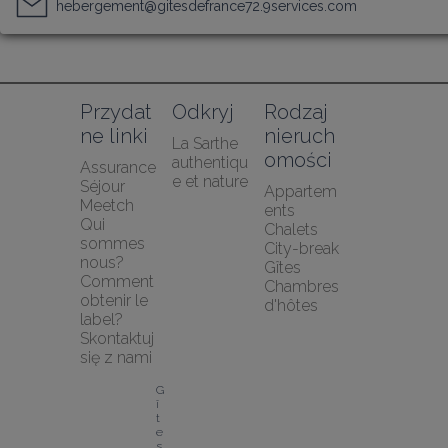
hebergement@gitesdefrance72.9services.com
Przydat
Odkryj
Rodzaj 
ne linki
nieruch
La Sarthe 
omości
authentiqu
Assurance 
e et nature
Séjour 
Appartem
Meetch
ents
Qui 
Chalets
sommes 
City-break
nous?
Gîtes
Comment 
Chambres 
obtenir le 
d'hôtes
label?
Skontaktuj 
się z nami
G
î
t
e
s 