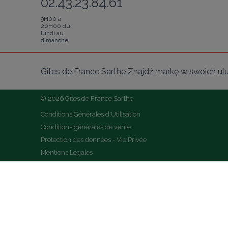
02.43.23.84.61
9H00 à
20H00 du
lundi au
dimanche
Gîtes de France Sarthe Znajdź markę w swoich ul
© 2026 Gîtes de France Sarthe
Conditions Générales d'Utilisation
Conditions générales de vente
Protection des données - Vie Privée
Mentions Légales