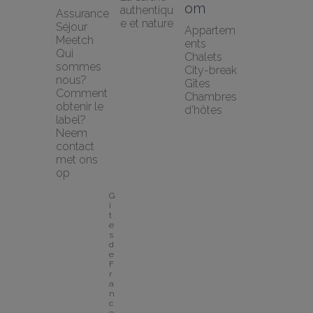
om
authentiqu
Assurance 
e et nature
Séjour 
Appartem
Meetch
ents
Qui 
Chalets
sommes 
City-break
nous?
Gîtes
Comment 
Chambres 
obtenir le 
d'hôtes
label?
Neem 
contact 
met ons 
op
G
î
t
e
s 
d
e 
F
r
a
n
c