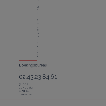
e 
q
u
a
l
i
t
é 
d
e
p
u
i
s 
1
9
5
1
Boekingsbureau
:
02.43.23.84.61
9H00 à
20H00 du
lundi au
dimanche