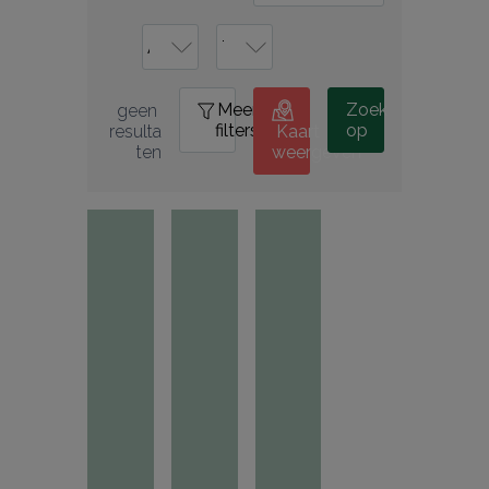
Meer
0
Zoek
geen 
filters
op
resulta
Kaart
ten
weergeven