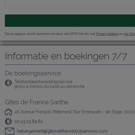
Deze pagina wordt beschermd door reCAPTCHA en het
Privacybeleid
en
de Ge
Informatie en boekingen 7/7
De boekingsservice
Telefoonbeantwoordingsservice :
9H00 à 20H00 du lundi au dimanche
Gîtes de France Sarthe
46 Avenue François Mitterrand Tour Emeraude - 1er Etage, 7210
02.43.23.84.61
hebergement@gitesdefrance72.9services.com