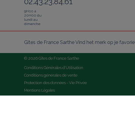
02.43.23.84.61
9H00 à
20H00 du
lundi au
dimanche
Gîtes de France Sarthe Vind het merk op je favori
© 2026 Gîtes de France Sarthe
Conditions Générales d'Utilisation
Conditions générales de vente
Protection des données - Vie Privée
Mentions Légales