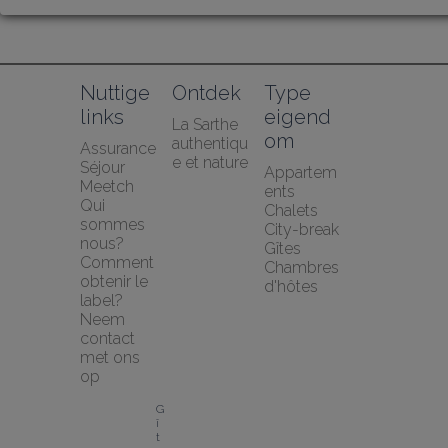
Nuttige 
Ontdek
Type 
links
eigend
La Sarthe 
om
authentiqu
Assurance 
e et nature
Séjour 
Appartem
Meetch
ents
Qui 
Chalets
sommes 
City-break
nous?
Gîtes
Comment 
Chambres 
obtenir le 
d'hôtes
label?
Neem 
contact 
met ons 
op
G
î
t