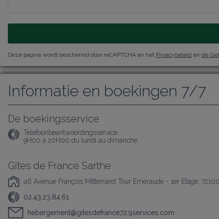
Deze pagina wordt beschermd door reCAPTCHA en het
Privacybeleid
en
de Ge
Informatie en boekingen 7/7
De boekingsservice
Telefoonbeantwoordingsservice :
9H00 à 20H00 du lundi au dimanche
Gîtes de France Sarthe
46 Avenue François Mitterrand Tour Emeraude - 1er Etage, 7210
02.43.23.84.61
hebergement@gitesdefrance72.9services.com