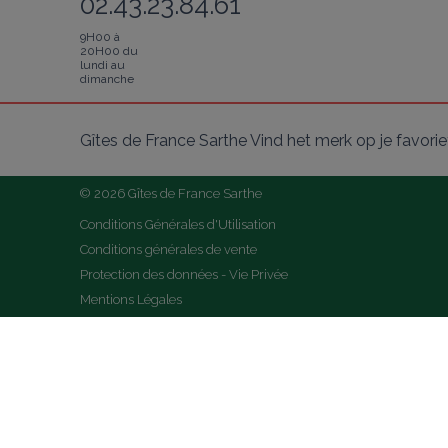
02.43.23.84.61
9H00 à
20H00 du
lundi au
dimanche
Gîtes de France Sarthe Vind het merk op je favori
© 2026 Gîtes de France Sarthe
Conditions Générales d'Utilisation
Conditions générales de vente
Protection des données - Vie Privée
Mentions Légales