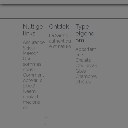
Nuttige 
Ontdek
Type 
links
eigend
La Sarthe 
om
authentiqu
Assurance 
e et nature
Séjour 
Appartem
Meetch
ents
Qui 
Chalets
sommes 
City-break
nous?
Gîtes
Comment 
Chambres 
obtenir le 
d'hôtes
label?
Neem 
contact 
met ons 
op
G
î
t