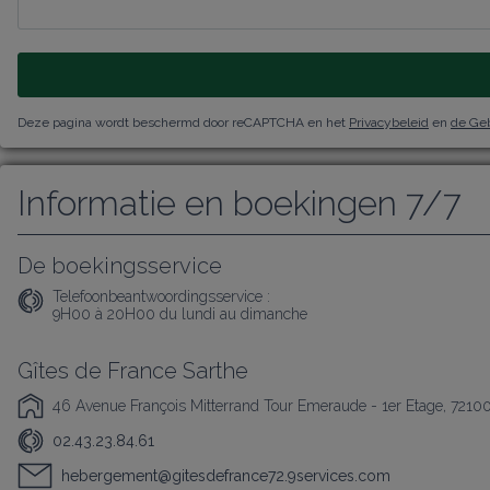
Deze pagina wordt beschermd door reCAPTCHA en het
Privacybeleid
en
de Ge
Informatie en boekingen 7/7
De boekingsservice
Telefoonbeantwoordingsservice :
9H00 à 20H00 du lundi au dimanche
Gîtes de France Sarthe
46 Avenue François Mitterrand Tour Emeraude - 1er Etage, 7210
02.43.23.84.61
hebergement@gitesdefrance72.9services.com