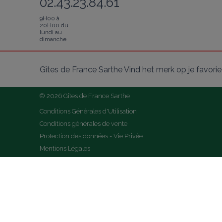
02.43.23.84.61
9H00 à
20H00 du
lundi au
dimanche
Gîtes de France Sarthe Vind het merk op je favori
© 2026 Gîtes de France Sarthe
Conditions Générales d'Utilisation
Conditions générales de vente
Protection des données - Vie Privée
Mentions Légales