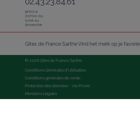
02.43.23.84.61
9H00 à
20H00 du
lundi au
dimanche
Gîtes de France Sarthe Vind het merk op je favori
© 2026 Gîtes de France Sarthe
Conditions Générales d'Utilisation
Conditions générales de vente
Protection des données - Vie Privée
Mentions Légales