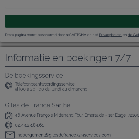
Deze pagina wordt beschermd door reCAPTCHA en het
Privacybeleid
en
de Ge
Informatie en boekingen 7/7
De boekingsservice
Telefoonbeantwoordingsservice :
9H00 à 20H00 du lundi au dimanche
Gîtes de France Sarthe
46 Avenue François Mitterrand Tour Emeraude - 1er Etage, 7210
02.43.23.84.61
hebergement@gitesdefrance72.9services.com