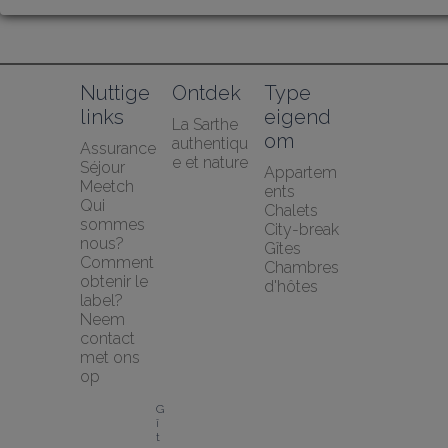
Nuttige 
Ontdek
Type 
links
eigend
La Sarthe 
om
authentiqu
Assurance 
e et nature
Séjour 
Appartem
Meetch
ents
Qui 
Chalets
sommes 
City-break
nous?
Gîtes
Comment 
Chambres 
obtenir le 
d'hôtes
label?
Neem 
contact 
met ons 
op
G
î
t