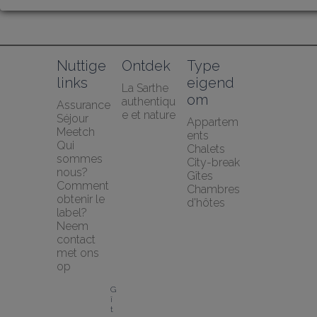
Nuttige 
Ontdek
Type 
links
eigend
La Sarthe 
om
authentiqu
Assurance 
e et nature
Séjour 
Appartem
Meetch
ents
Qui 
Chalets
sommes 
City-break
nous?
Gîtes
Comment 
Chambres 
obtenir le 
d'hôtes
label?
Neem 
contact 
met ons 
op
G
î
t