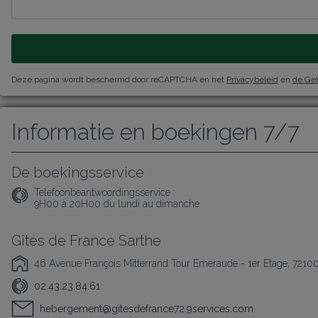
Deze pagina wordt beschermd door reCAPTCHA en het
Privacybeleid
en
de Ge
Informatie en boekingen 7/7
De boekingsservice
Telefoonbeantwoordingsservice :
9H00 à 20H00 du lundi au dimanche
Gîtes de France Sarthe
46 Avenue François Mitterrand Tour Emeraude - 1er Etage, 7210
02.43.23.84.61
hebergement@gitesdefrance72.9services.com