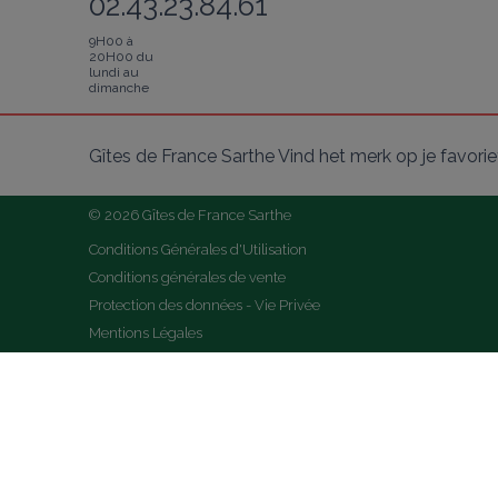
02.43.23.84.61
9H00 à
20H00 du
lundi au
dimanche
Gîtes de France Sarthe Vind het merk op je favori
© 2026 Gîtes de France Sarthe
Conditions Générales d'Utilisation
Conditions générales de vente
Protection des données - Vie Privée
Mentions Légales