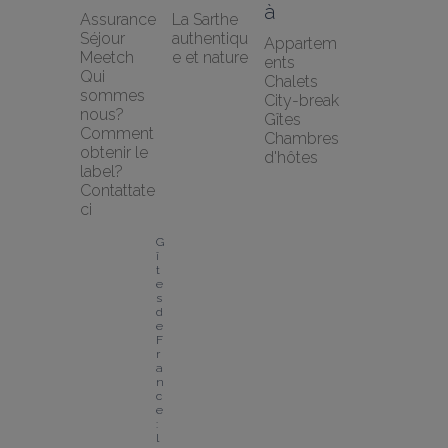
à
Assurance 
La Sarthe 
Séjour 
authentiqu
Appartem
Meetch
e et nature
ents
Qui 
Chalets
sommes 
City-break
nous?
Gîtes
Comment 
Chambres 
obtenir le 
d'hôtes
label?
Contattate
ci
G
î
t
e
s 
d
e 
F
r
a
n
c
e 
: 
l