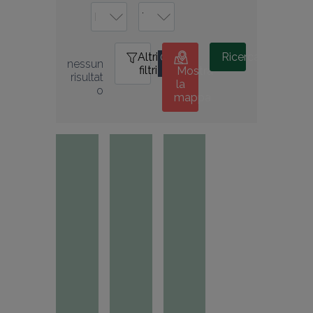
Altri
0
Ricerca
nessun 
filtri
Mostra
risultat
la
o
mappa