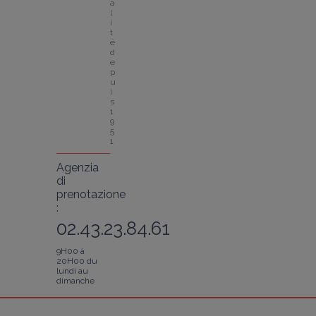
a
l
i
t
é 
d
e
p
u
i
s 
1
9
5
1
Agenzia
di
prenotazione
:
02.43.23.84.61
9H00 à
20H00 du
lundi au
dimanche