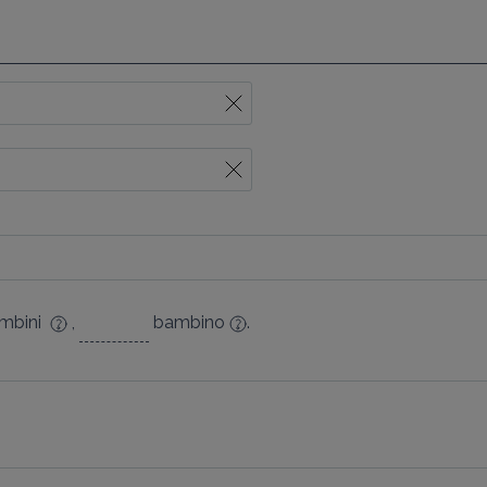
mbini
,
bambino
.