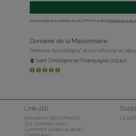
Questa pagina è protetta da reCAPTCHA e dall’
Informativa sulla 
Domaine de la Massonnière
Demeure de prestige 5* et son loft pour un séjou
Saint Christophe en Champagne
(
72540
)
Link utili
Scopr
Assurance Séjour Meetch
La Sart
Qui sommes nous?
Comment obtenir le label?
Contattateci