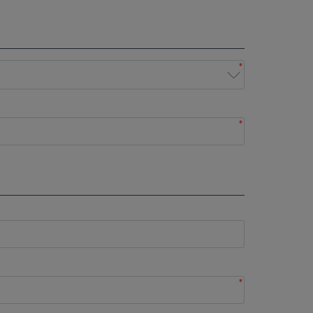
*
*
*