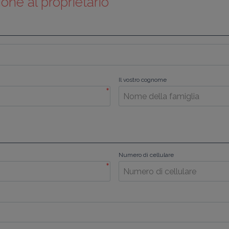
ione al proprietario
Il vostro cognome
*
Numero di cellulare
*