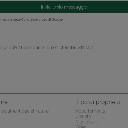
Invia il mio messaggio
privacy
e dalle
Condizioni d'uso
di Google.
r jusqu'à 21 personnes ou en chambre d'hôtes ....
ire
Tipo di proprietà
he authentique et nature
Appartements
Chalets
City-break
Gîtes