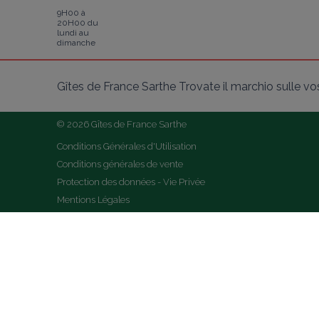
9H00 à
20H00 du
lundi au
dimanche
Gîtes de France Sarthe Trovate il marchio sulle vost
© 2026 Gîtes de France Sarthe
Conditions Générales d'Utilisation
Conditions générales de vente
Protection des données - Vie Privée
Mentions Légales