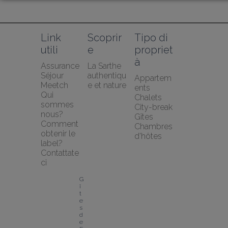
Link 
Scoprir
Tipo di 
utili
e
propriet
à
Assurance 
La Sarthe 
Séjour 
authentiqu
Appartem
Meetch
e et nature
ents
Qui 
Chalets
sommes 
City-break
nous?
Gîtes
Comment 
Chambres 
obtenir le 
d'hôtes
label?
Contattate
ci
G
î
t
e
s 
d
e 