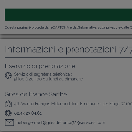
Questa pagina è protetta da reCAPTCHA e dall’
Informativa sulla privacy
e dalle
C
Informazioni e prenotazioni 7/
Il servizio di prenotazione
Servizio di segreteria telefonica :
9H00 à 20H00 du lundi au dimanche
Gîtes de France Sarthe
46 Avenue François Mitterrand Tour Emeraude - 1er Etage, 7210
02.43.23.84.61
hebergement@gitesdefrance72.9services.com