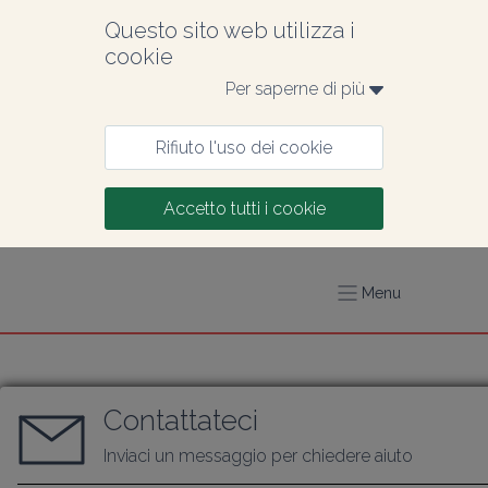
Questo sito web utilizza i 
cookie
Per saperne di più 
Rifiuto l'uso dei cookie
Accetto tutti i cookie
Menu
Contattateci
Inviaci un messaggio per chiedere aiuto