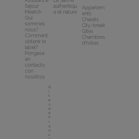
Assurance 
La Sarthe 
Séjour 
authentiqu
Appartem
Meetch
e et nature
ents
Qui 
Chalets
sommes 
City-break
nous?
Gîtes
Comment 
Chambres 
obtenir le 
d'hôtes
label?
Póngase 
en 
contacto 
con 
nosotros
G
î
t
e
s 
d
e 
F
r
a
n
c