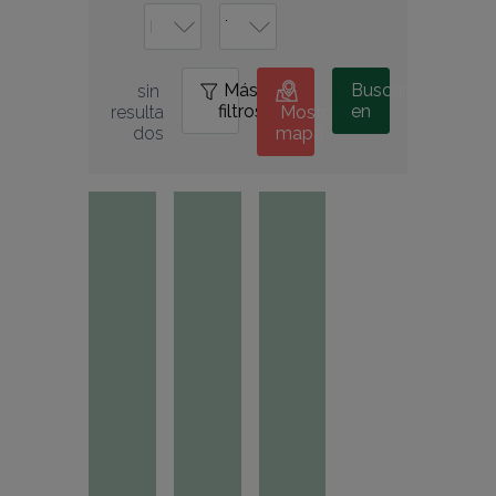
Más
0
Buscar
sin 
filtros
en
resulta
Mostrar
dos
mapa