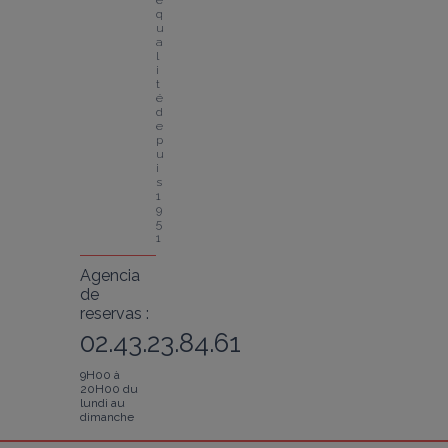
e 
q
u
a
l
i
t
é 
d
e
p
u
i
s 
1
9
5
1
Agencia
de
reservas :
02.43.23.84.61
9H00 à
20H00 du
lundi au
dimanche