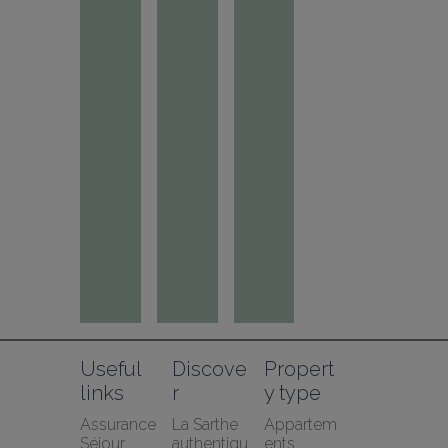
Useful 
Discove
Propert
links
r
y type
Assurance 
La Sarthe 
Appartem
Séjour 
authentiqu
ents