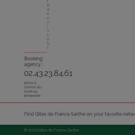
t
é 
d
e
p
u
i
s 
1
9
5
1
Booking
agency :
02.43.23.84.61
9H00 à
20H00 du
lundi au
dimanche
Find Gîtes de France Sarthe on your favorite netw
© 2026 Gîtes de France Sarthe