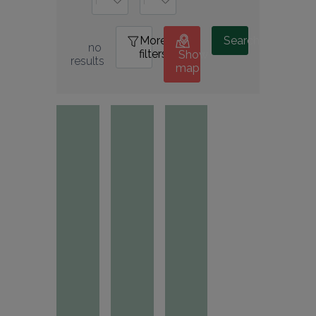
More
0
Search
no 
filters
Show
results
map