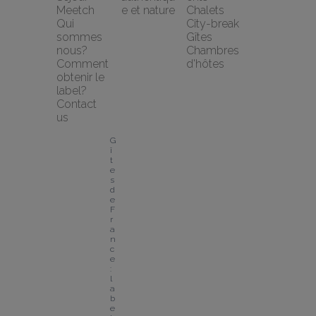
Meetch
e et nature
Chalets
Qui 
City-break
sommes 
Gîtes
nous?
Chambres 
Comment 
d'hôtes
obtenir le 
label?
Contact 
us
G
î
t
e
s 
d
e 
F
r
a
n
c
e 
: 
l
a
b
e