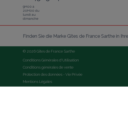
9H00 à
20H00 du
lundi au
dimanche
Finden Sie die Marke Gîtes de France Sarthe in I
© 2026 Gîtes de France Sarthe
Conditions Générales d'Utilisation
Conditions générales de vente
Protection des données - Vie Privée
Mentions Légales