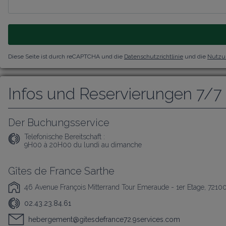
Diese Seite ist durch reCAPTCHA und die
Datenschutzrichtlinie
und die
Nutzu
Infos und Reservierungen 7/7
Der Buchungsservice
Telefonische Bereitschaft :
9H00 à 20H00 du lundi au dimanche
Gîtes de France Sarthe
46 Avenue François Mitterrand Tour Emeraude - 1er Etage, 7210
02.43.23.84.61
hebergement@gitesdefrance72.9services.com