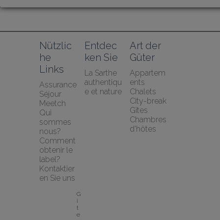
Nützlic
Entdec
Art der 
he 
ken Sie
Güter
Links
La Sarthe 
Appartem
authentiqu
ents
Assurance 
e et nature
Chalets
Séjour 
City-break
Meetch
Gîtes
Qui 
Chambres 
sommes 
d'hôtes
nous?
Comment 
obtenir le 
label?
Kontaktier
en Sie uns
G
î
t
e